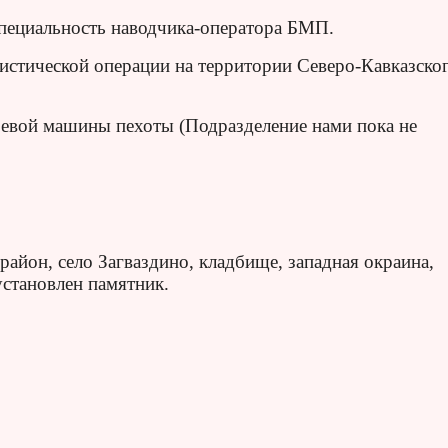
пециальность наводчика-оператора БМП.
ристической операции на территории Северо-Кавказско
оевой машины пехоты (Подразделение нами пока не
айон, село Загваздино, кладбище, западная окраина,
установлен памятник.