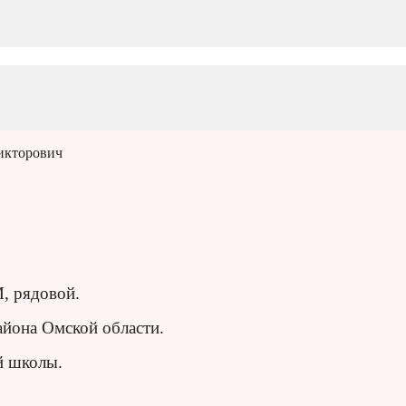
икторович
, рядовой.
айона Омской области.
й школы.