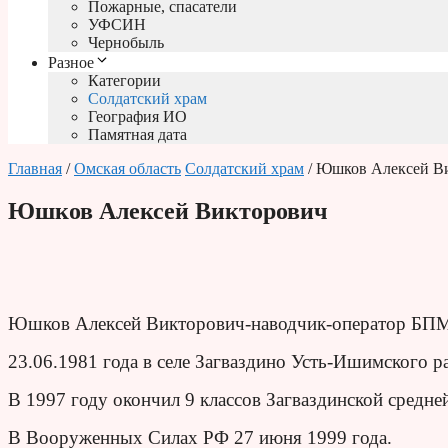
Пожарные, спасатели
УФСИН
Чернобыль
Разное
Категории
Солдатский храм
География ИО
Памятная дата
Главная
/
Омская область
Солдатский храм
/ Юшков Алексей В
Юшков Алексей Викторович
Юшков Алексей Викторович-наводчик-оператор БПМ
23.06.1981 года в селе Загваздино Усть-Ишимского р
В 1997 году окончил 9 классов Загваздинской средне
В Вооруженных Силах РФ 27 июня 1999 года.