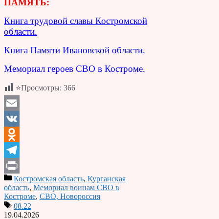
ПАМЯТЬ:
Книга трудовой славы Костромской
области.
Книга Памяти Ивановской области.
Мемориал героев СВО в Костроме.
⭐Просмотры:
366
Email
VK
Odnoklassniki
Telegram
Костромская область
,
Курганская
Print
область
,
Мемориал воинам СВО в
Костроме
,
СВО, Новороссия
08.22
19.04.2026