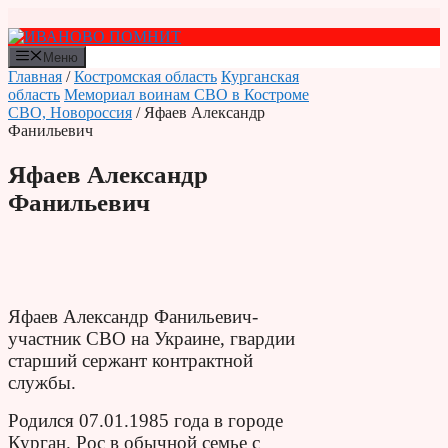
Перейти
к
содержимому
Меню
Главная
/
Костромская область
Курганская
область
Мемориал воинам СВО в Костроме
СВО, Новороссия
/ Яфаев Александр
Фанильевич
Яфаев Александр
Фанильевич
Яфаев Александр Фанильевич-
участник СВО на Украине,
гвардии
старший сержант контрактной
службы.
Родился 07.01.1985 года в городе
Курган. Рос в обычной семье с