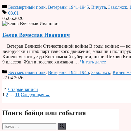
Бессмертный полк
,
Ветераны 1941-1945
,
Вичуга
,
Заволжск
,
03.01
05.05.2026
Белов Вячеслав Иванович
Ветеран Великой Отечественной войны В годы войны: — ком
Белорусский штаб партизанского движения, младший политрук.
Кинешемского уезда Костромской губернии, ныне Шихово Кине
9 классов. Жил в поселке химзавод …
Читать далее
Бессмертный полк
,
Ветераны 1941-1945
,
Заволжск
,
Кинешм
27.04.2026
Старые записи
Страница
Страница
Страница
1
2
…
11
Следующая
→
Поиск бойца или события
Поиск: