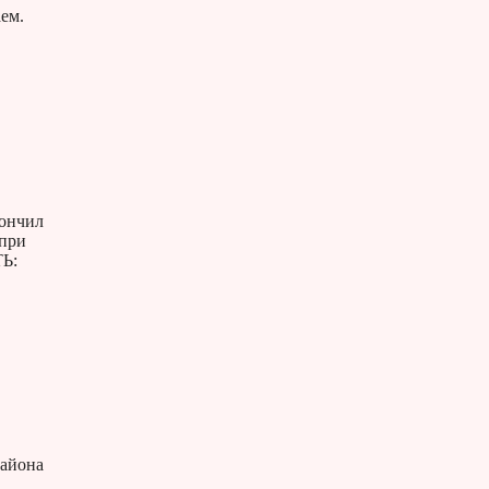
ем.
кончил
 при
ТЬ:
района