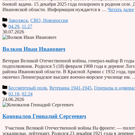
боевой задачи. 15 декабря 2025 года похоронен в родном сел
Ивановской области. Информация нуждается в …
Читать далее
Заволжск
,
СВО, Новороссия
04.29
,
11.27
30.07.2026
Волков Иван Иванович
Ветеран Великой Отечественной войны, генерал-майор В годы
подполковник. Родился 5 (18) февраля 1908 года в деревне Л
района Ивановской области. В Красной Армии с 1932 года, пр
окончил Ленинградское высшее военно-морское училище им.
Бессмертный полк
,
Ветераны 1941-1945
,
Генералы и адмира
02.18
,
02.24
24.06.2026
Коновалов Геннадий Сергеевич
Участник Великой Отечественной войны На фронте: — пилот,
эскадрильи, лейтенант. Родился 23 декабря 1921 года в дерев