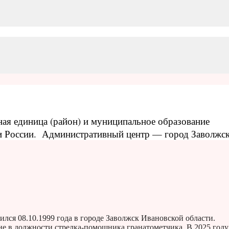
ая единица (район) и муниципальное образование
ти России.
Административный центр — город Заволжск
ся 08.10.1999 года в городе Заволжск Ивановской области.
е в должности стрелка-помощника гранатометчика. В 2025 году