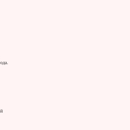
й
ода.
ой