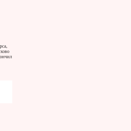
рса,
ихово
кончил