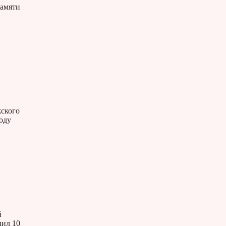
Памяти
жского
оду
й
чил 10