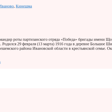
Иваново
,
Кинешма
андир роты партизанского отряда «Победа» бригады имени Що
 Родился 29 февраля (13 марта) 1916 года в деревне Большое Ш
шемского района Ивановской области в крестьянской семье. О
а