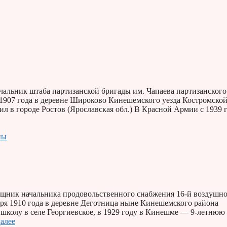
льник штаба партизанской бригады им. Чапаева партизанского
я 1907 года в деревне Широково Кинешемского уезда Костромско
 в городе Ростов (Ярославская обл.) В Красной Армии с 1939 г
ны
ник начальника продовольственного снабжения 16-й воздушн
ря 1910 года в деревне Деготница ныне Кинешемского района
 школу в селе Георгиевское, в 1929 году в Кинешме — 9-летнюю
далее