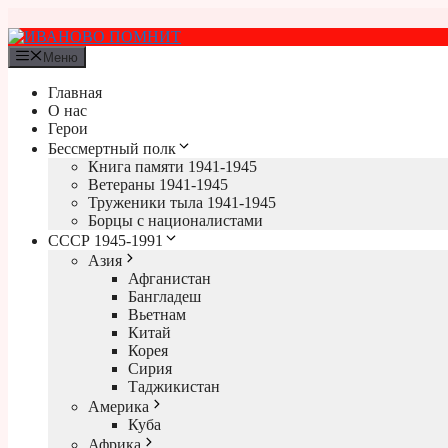
Перейти
к
содержимому
Меню
Главная
О нас
Герои
Бессмертный полк
Книга памяти 1941-1945
Ветераны 1941-1945
Труженики тыла 1941-1945
Борцы с националистами
СССР 1945-1991
Азия
Афганистан
Бангладеш
Вьетнам
Китай
Корея
Сирия
Таджикистан
Америка
Куба
Африка