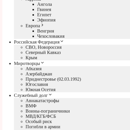
Ангола
Гвинея
Египет
Эфиопия
Европа
Венгрия
Чехословакия
Российская Федерация
СВО, Новороссия
Северный Кавказ
Крым
Миротворцы
Абхазия
Азербайджан
Приднестровье (02.03.1992)
Югославия
Южная Осетия
Служебный долг
Авиакатастрофы
ВМФ
Воины-пограничники
МВД/КГБ/ФСБ
Особый риск
Погибли в армии