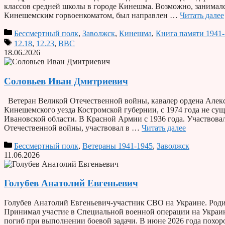
классов средней школы в городе Кинешма. Возможно, занималс
Кинешемским горвоенкоматом, был направлен …
Читать далее
Бессмертный полк
,
Заволжск
,
Кинешма
,
Книга памяти 1941
12.18
,
12.23
,
ВВС
18.06.2026
Соловьев Иван Дмитриевич
Ветеран Великой Отечественной войны, кавалер ордена Алекс
Кинешемского уезда Костромской губернии, с 1974 года не суще
Ивановской области. В Красной Армии с 1936 года. Участвовал
Отечественной войны, участвовал в …
Читать далее
Бессмертный полк
,
Ветераны 1941-1945
,
Заволжск
11.06.2026
Голубев Анатолий Евгеньевич
Голубев Анатолий Евгеньевич-участник СВО на Украине. Родил
Принимал участие в Специальной военной операции на Украине
погиб при выполнении боевой задачи. В июне 2026 года похор