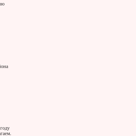
ию
йона
 году
гаем.