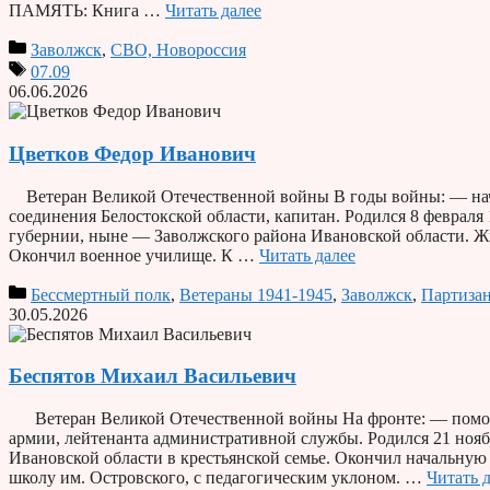
ПАМЯТЬ: Книга …
Читать далее
Заволжск
,
СВО, Новороссия
07.09
06.06.2026
Цветков Федор Иванович
Ветеран Великой Отечественной войны В годы войны: — нача
соединения Белостокской области, капитан. Родился 8 феврал
губернии, ныне — Заволжского района Ивановской области. Жил
Окончил военное училище. К …
Читать далее
Бессмертный полк
,
Ветераны 1941-1945
,
Заволжск
,
Партиза
30.05.2026
Беспятов Михаил Васильевич
Ветеран Великой Отечественной войны На фронте: — помощ
армии, лейтенанта административной службы. Родился 21 нояб
Ивановской области в крестьянской семье. Окончил начальную
школу им. Островского, с педагогическим уклоном. …
Читать 