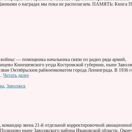
е. Данными о наградах мы пока не располагаем. ПАМЯТЬ: Книга 
 войны: — помощника начальника связи по радио ряда армий,
огинцево Кинешемского уезда Костромской губернии, ныне Завол
изван Октябрьским райвоенкоматом города Ленинграда. В 1936 г
 …
Читать далее
лы
,
Заволжск
 командир звена 21-й отдельной корректировочной авиационно
не Полюдово ныне Заволжского района Ивановской области. Окон