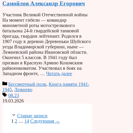
Самойлов Александр Егорович
Участник Великой Отечественной войны
На момент гибели — командир
минометной роты мотострелкового
батальона 24-й гвардейской танковой
бригада, гвардии лейтенант. Родился в
1907 году в деревни Деревеньки Шуйского
уезда Владимирской губернии, ныне —
Лежневский района Ивановской области.
Окончил 5 классов. В 1941 году был
призван в Красную Армию Кохомским
райвоенкоматом. Участвовал в боях на
Западном фронте, …
Читать далее
Бессмертный полк
,
Книга памяти 1941-
1945
,
Лежнево
08.23
19.03.2026
Старые записи
Страница
Страница
Страница
1
2
…
14
Следующая
→