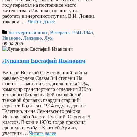
году переехал на постоянное место
жительства в Иваново, где поступил
работать в энергоинститут им. В.И. Ленина
токарем. …
Читать далее
Бессмертный полк
,
Ветераны 1941-1945
,
Иваново
,
Лежнево
,
Лух
09.04.2026
Лупандин Евстафий Иванович
Ветеран Великой Отечественной войны
кавалер ордена Славы 3-й степени На
фронте: — механик-водитель танка Т-34,
командир транспортного отделения 370­го
танкового батальона 60­й гвардейской
танковой бригады, гвардии старший
сержант. Родился в 1914 году в деревне
Телегино, ныне Лежневского района
Ивановской области. Русский. Окончил 5
классов. В конце 1930­х годов проходил
срочную службу в Красной Армии,
участник …
Читать далее