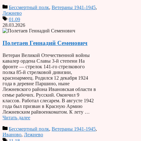
Бессмертный полк
,
Ветераны 1941-1945
,
Лежнево
01.09
28.03.2026
Полетаев Геннадий Семенович
Ветеран Великой Отечественной войны
кавалер ордена Славы 3-й степени На
фронте — стрелок 141-го стрелкового
полка 85-й стрелковой дивизии,
красноармеец. Родился 12 декабря 1924
года в деревне Паршино, ныне
Лежневского района Ивановская области в
семье рабочих. Руccкий. Окончил 9
классов. Работал слесарем. В августе 1942
года был призван в Красную Армию
Лежневским райвоенкоматом. К лету …
Читать далее
Бессмертный полк
,
Ветераны 1941-1945
,
Иваново
,
Лежнево
11.18