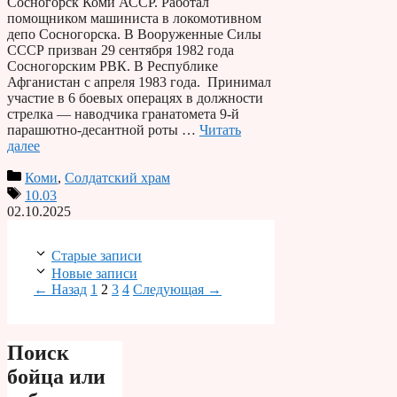
Сосногорск Коми АССР. Работал
помощником машиниста в локомотивном
депо Сосногорска. В Вооруженные Силы
СССР призван 29 сентября 1982 года
Сосногорским РВК. В Республике
Афганистан с апреля 1983 года. Принимал
участие в 6 боевых операцях в должности
стрелка — наводчика гранатомета 9-й
парашютно-десантной роты …
Читать
далее
Коми
,
Солдатский храм
10.03
02.10.2025
Старые записи
Новые записи
Страница
Страница
Страница
Страница
←
Назад
1
2
3
4
Следующая
→
Поиск
бойца или