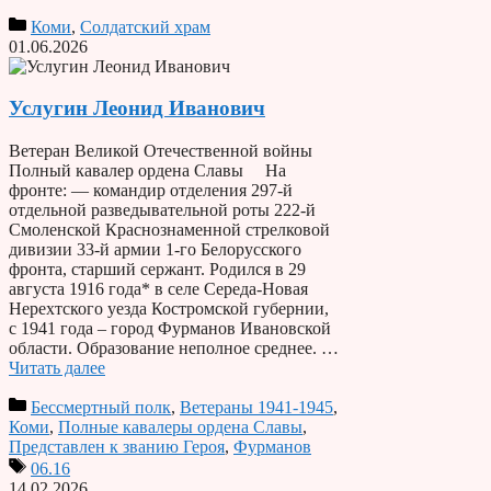
Коми
,
Солдатский храм
01.06.2026
Услугин Леонид Иванович
Ветеран Великой Отечественной войны
Полный кавалер ордена Славы На
фронте: — командир отделения 297-й
отдельной разведывательной роты 222-й
Смоленской Краснознаменной стрелковой
дивизии 33-й армии 1-го Белорусского
фронта, старший сержант. Родился в 29
августа 1916 года* в селе Середа-Новая
Нерехтского уезда Костромской губернии,
с 1941 года – город Фурманов Ивановской
области. Образование неполное среднее. …
Читать далее
Бессмертный полк
,
Ветераны 1941-1945
,
Коми
,
Полные кавалеры ордена Славы
,
Представлен к званию Героя
,
Фурманов
06.16
14.02.2026