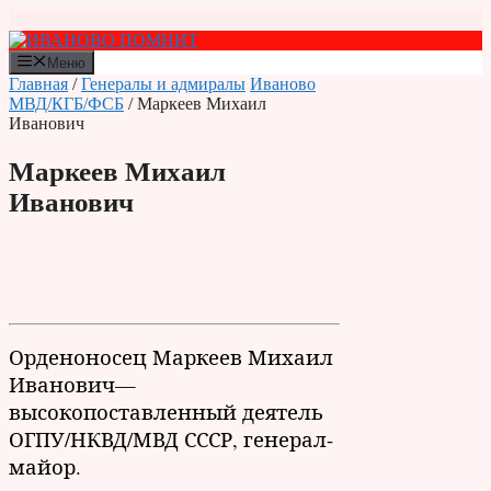
Перейти
к
содержимому
Меню
Главная
/
Генералы и адмиралы
Иваново
МВД/КГБ/ФСБ
/ Маркеев Михаил
Иванович
Маркеев Михаил
Иванович
Орденоносец Маркеев Михаил
Иванович—
высокопоставленный деятель
ОГПУ/НКВД/МВД СССР, генерал-
майор.