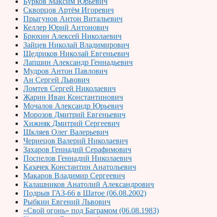
Бурков Максим Юрьевич
Скворцов Артём Игоревич
Прыгунов Антон Витальевич
Келлер Юрий Антонович
Брюхин Алексей Николаевич
Зайцев Николай Владимирович
Щедриков Николай Евгеньевич
Лапшин Александр Геннадьевич
Мудров Антон Павлович
Ан Сергей Львович
Ломтев Сергей Николаевич
Жарин Иван Константинович
Мочалов Александр Юрьевич
Морозов Дмитрий Евгеньевич
Хижняк Дмитрий Сергеевич
Шкляев Олег Валерьевич
Чернецов Валерий Николаевич
Захаров Геннадий Серафимович
Поспелов Геннадий Николаевич
Казачек Константин Анатольевич
Макаров Владимир Сергеевич
Калашников Анатолий Александрович
Подрыв ГАЗ-66 в Шатое (06.08.2002)
Рыбкин Евгений Львович
«Свой огонь» под Баграмом (06.08.1983)