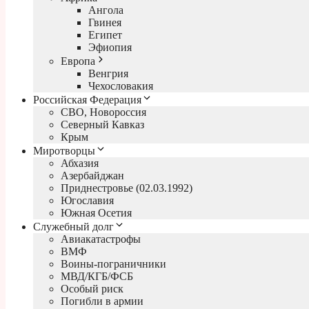
Ангола
Гвинея
Египет
Эфиопия
Европа
Венгрия
Чехословакия
Российская Федерация
СВО, Новороссия
Северный Кавказ
Крым
Миротворцы
Абхазия
Азербайджан
Приднестровье (02.03.1992)
Югославия
Южная Осетия
Служебный долг
Авиакатастрофы
ВМФ
Воины-пограничники
МВД/КГБ/ФСБ
Особый риск
Погибли в армии