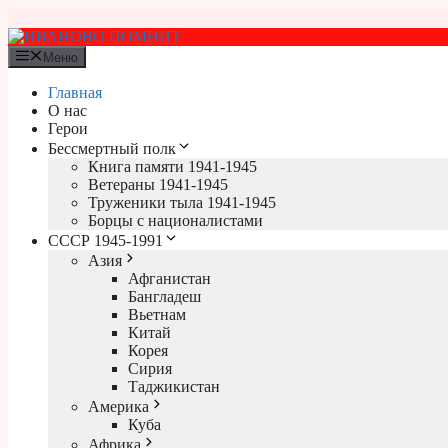
Перейти
к
содержимому
Меню
Главная
О нас
Герои
Бессмертный полк
Книга памяти 1941-1945
Ветераны 1941-1945
Труженики тыла 1941-1945
Борцы с националистами
СССР 1945-1991
Азия
Афганистан
Бангладеш
Вьетнам
Китай
Корея
Сирия
Таджикистан
Америка
Куба
Африка