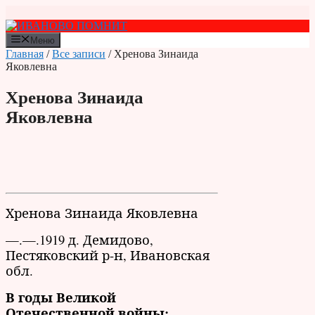
Перейти
к
содержимому
Меню
Главная
/
Все записи
/ Хренова Зинаида
Яковлевна
Хренова Зинаида
Яковлевна
Хренова Зинаида Яковлевна
—.—.1919 д. Демидово,
Пестяковский р-н, Ивановская
обл.
В годы Великой
Отечественной войны: