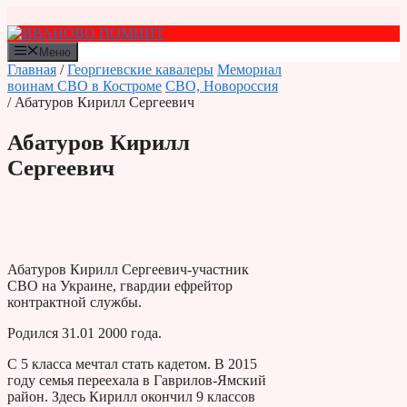
Перейти
к
содержимому
Меню
Главная
/
Георгиевские кавалеры
Мемориал
воинам СВО в Костроме
СВО, Новороссия
/ Абатуров Кирилл Сергеевич
Абатуров Кирилл
Сергеевич
Абатуров Кирилл Сергеевич-участник
СВО на Украине, гвардии ефрейтор
контрактной службы.
Родился 31.01 2000 года.
С 5 класса мечтал стать кадетом. В 2015
году семья переехала в Гаврилов-Ямский
район. Здесь Кирилл окончил 9 классов