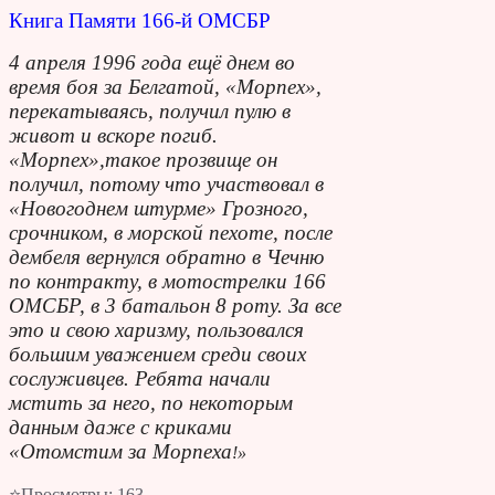
Книга Памяти 166-й ОМСБР
4 апреля 1996 года ещё днем во
время боя за Белгатой, «Морпех»,
перекатываясь, получил пулю в
живот и вскоре погиб.
«Морпех»,такое прозвище он
получил, потому что участвовал в
«Новогоднем штурме» Грозного,
срочником, в морской пехоте, после
дембеля вернулся обратно в Чечню
по контракту, в мотострелки 166
ОМСБР, в 3 батальон 8 роту. За все
это и свою харизму, пользовался
большим уважением среди своих
сослуживцев. Ребята начали
мстить за него, по некоторым
данным даже с криками
«Отомстим за Морпеха
!»
⭐Просмотры:
163