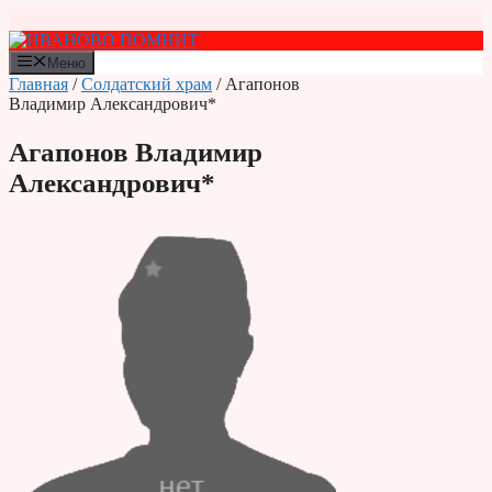
Перейти
к
содержимому
Меню
Главная
/
Солдатский храм
/ Агапонов
Владимир Александрович*
Агапонов Владимир
Александрович*