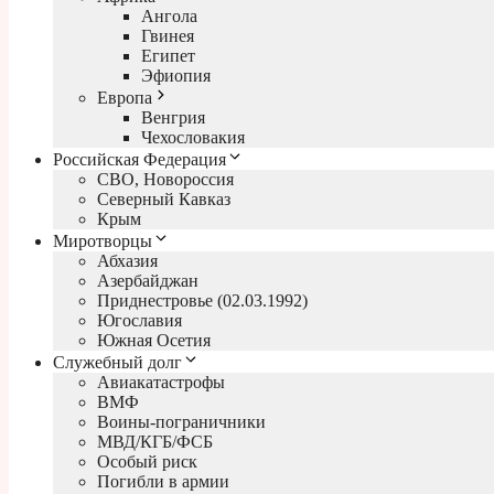
Ангола
Гвинея
Египет
Эфиопия
Европа
Венгрия
Чехословакия
Российская Федерация
СВО, Новороссия
Северный Кавказ
Крым
Миротворцы
Абхазия
Азербайджан
Приднестровье (02.03.1992)
Югославия
Южная Осетия
Служебный долг
Авиакатастрофы
ВМФ
Воины-пограничники
МВД/КГБ/ФСБ
Особый риск
Погибли в армии