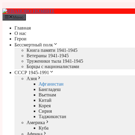
Перейти
к
содержимому
Меню
Главная
О нас
Герои
Бессмертный полк
Книга памяти 1941-1945
Ветераны 1941-1945
Труженики тыла 1941-1945
Борцы с националистами
СССР 1945-1991
Азия
Афганистан
Бангладеш
Вьетнам
Китай
Корея
Сирия
Таджикистан
Америка
Куба
Африка