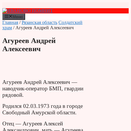
Перейти
к
содержимому
Меню
Главная
/
Рязанская область
Солдатский
храм
/ Агуреев Андрей Алексеевич
Агуреев Андрей
Алексеевич
Агуреев Андрей Алексеевич —
наводчик-оператор БМП, гвардии
рядовой.
Родился 02.03.1973 года в городе
Свободный Амурской области.
Отец — Агуреев Алексей
Александрович, мать — Агуреева