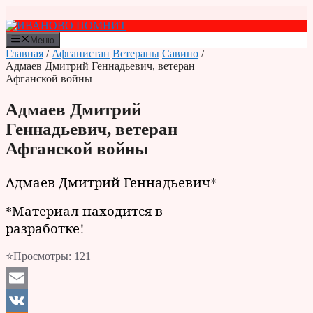
Перейти
к
содержимому
Меню
Главная
/
Афганистан
Ветераны
Савино
/
Адмаев Дмитрий Геннадьевич, ветеран
Афганской войны
Адмаев Дмитрий
Геннадьевич, ветеран
Афганской войны
Адмаев Дмитрий Геннадьевич*
*Материал находится в
разработке!
⭐Просмотры:
121
Email