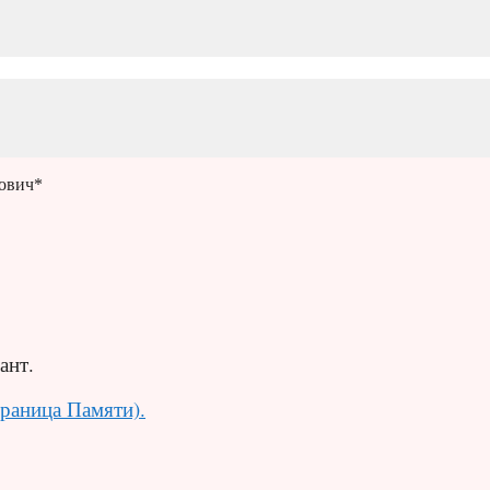
ович*
ант.
траница Памяти).