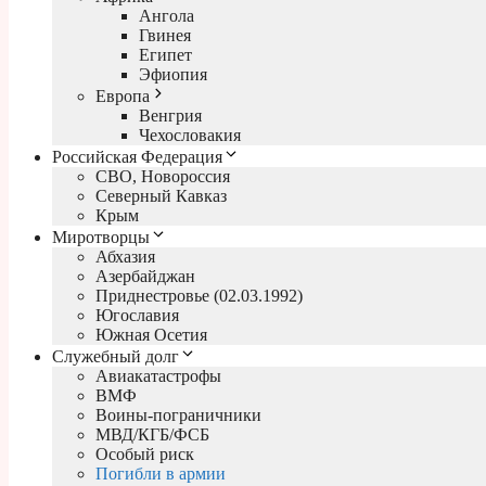
Ангола
Гвинея
Египет
Эфиопия
Европа
Венгрия
Чехословакия
Российская Федерация
СВО, Новороссия
Северный Кавказ
Крым
Миротворцы
Абхазия
Азербайджан
Приднестровье (02.03.1992)
Югославия
Южная Осетия
Служебный долг
Авиакатастрофы
ВМФ
Воины-пограничники
МВД/КГБ/ФСБ
Особый риск
Погибли в армии