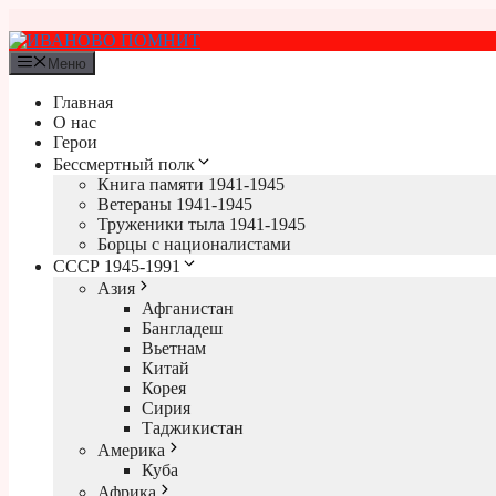
Перейти
к
содержимому
Меню
Главная
О нас
Герои
Бессмертный полк
Книга памяти 1941-1945
Ветераны 1941-1945
Труженики тыла 1941-1945
Борцы с националистами
СССР 1945-1991
Азия
Афганистан
Бангладеш
Вьетнам
Китай
Корея
Сирия
Таджикистан
Америка
Куба
Африка