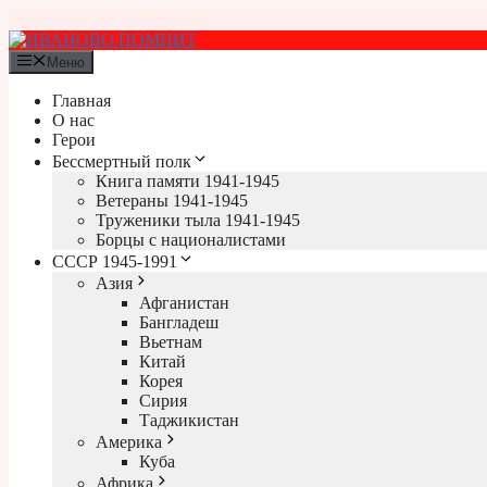
Перейти
к
содержимому
Меню
Главная
О нас
Герои
Бессмертный полк
Книга памяти 1941-1945
Ветераны 1941-1945
Труженики тыла 1941-1945
Борцы с националистами
СССР 1945-1991
Азия
Афганистан
Бангладеш
Вьетнам
Китай
Корея
Сирия
Таджикистан
Америка
Куба
Африка