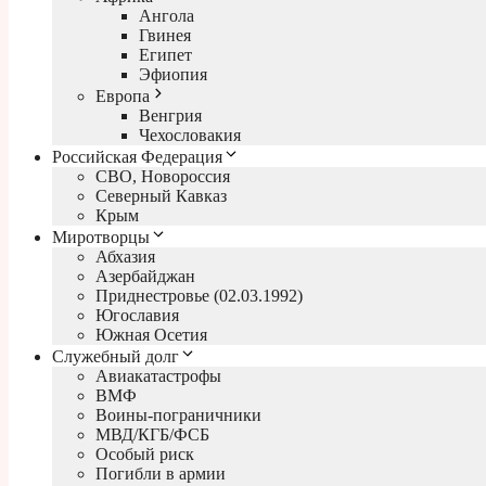
Ангола
Гвинея
Египет
Эфиопия
Европа
Венгрия
Чехословакия
Российская Федерация
СВО, Новороссия
Северный Кавказ
Крым
Миротворцы
Абхазия
Азербайджан
Приднестровье (02.03.1992)
Югославия
Южная Осетия
Служебный долг
Авиакатастрофы
ВМФ
Воины-пограничники
МВД/КГБ/ФСБ
Особый риск
Погибли в армии