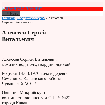
Перейти
к
содержимому
Меню
Главная
/
Солдатский храм
/ Алексеев
Сергей Витальевич
Алексеев Сергей
Витальевич
Алексеев Сергей Витальевич-
механик-водитель, гвардии рядовой.
Родился 14.03.1976 года в деревне
Семеновка Канашского района
Чувашской АССР.
Окончил Мокрийскую
восьмилетнюю школу и СПТУ №22
города Канаш.