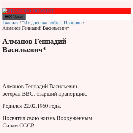
Перейти
к
содержимому
Меню
Главная
/
"Их догнала война"
Иваново
/
Алманов Геннадий Васильевич*
Алманов Геннадий
Васильевич*
Алманов Геннадий Васильевич-
ветеран ВВС, старший прапорщик.
Родился 22.02.1960 года.
Посвятил свою жизнь Вооруженным
Силам СССР.