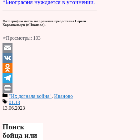
*Биография нуждается в уточнении.
Фотографию места захоронения предоставил Сергей
Каргапольцев (г.Иваново).
⭐Просмотры:
103
Email
VK
Odnoklassniki
Telegram
"Их догнала война"
,
Иваново
Print
01.13
13.06.2023
Поиск
бойца или