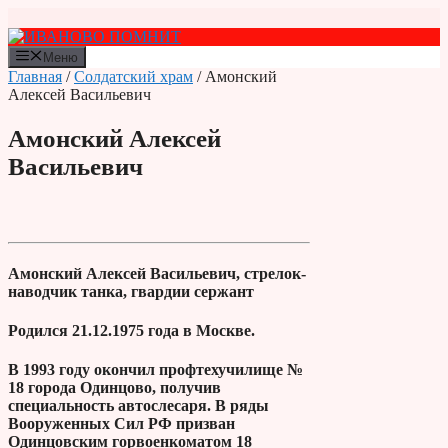
Перейти
к
содержимому
Меню
Главная
/
Солдатский храм
/ Амонский
Алексей Васильевич
Амонский Алексей
Васильевич
Амонский Алексей Васильевич, стрелок-
наводчик танка, гвардии сержант
Родился 21.12.1975 года в Москве.
В 1993 году окончил профтехучилище №
18 города Одинцово, получив
специальность автослесаря. В ряды
Вооруженных Сил РФ призван
Одинцовским горвоенкоматом 18