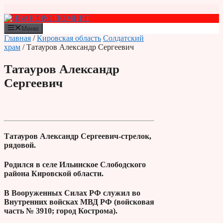
Перейти
к
содержимому
Меню
Главная
/
Кировская область
Солдатский
храм
/ Татауров Александр Сергеевич
Татауров Александр
Сергеевич
Татауров Александр Сергеевич-стрелок,
рядовой.
Родился в селе Ильинское Слободского
района Кировской области.
В Вооруженных Силах РФ служил во
Внутренних войсках МВД РФ (войсковая
часть № 3910; город Кострома).