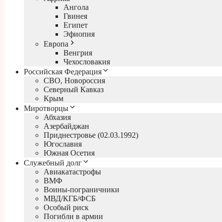
Ангола
Гвинея
Египет
Эфиопия
Европа
Венгрия
Чехословакия
Российская Федерация
СВО, Новороссия
Северный Кавказ
Крым
Миротворцы
Абхазия
Азербайджан
Приднестровье (02.03.1992)
Югославия
Южная Осетия
Служебный долг
Авиакатастрофы
ВМФ
Воины-пограничники
МВД/КГБ/ФСБ
Особый риск
Погибли в армии