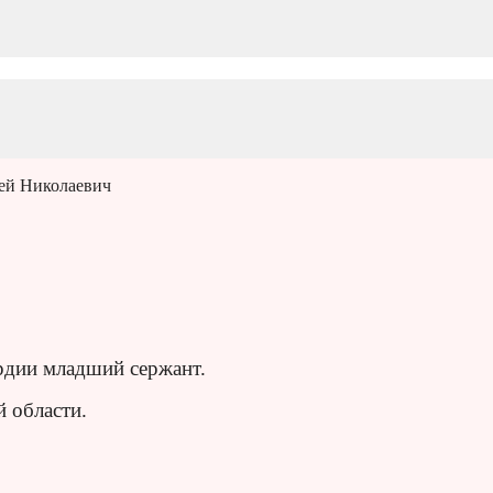
сей Николаевич
рдии младший сержант.
й области.