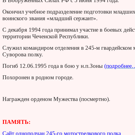
В Вооруженных Силах РФ с 5 июня 1994 года.
Окончил учебное подразделение подготовки младших
воинского звания «младший сержант».
С декабря 1994 года при­нимал участие в бое­вых де
территории Чеченской Республики.
Служил командиром отделения в 245-м гвардейском 
Суворова полку.
Погиб 12.06.1995 года в бою у н.п.Зоны
(подробнее
Похоронен в родном городе.
Награжден орденом Мужества (посмертно).
ПАМЯТЬ:
Сайт однополчан 245-го мотострелкового полка