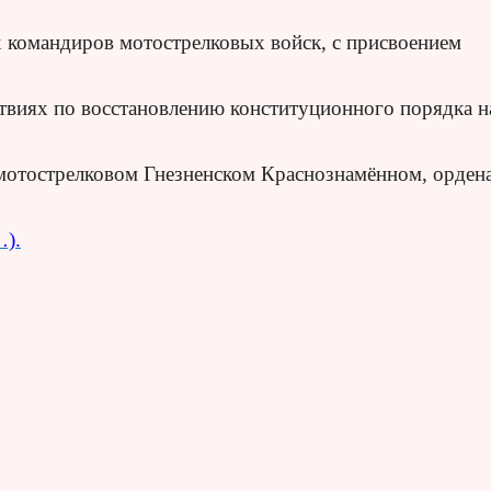
 командиров мотострелковых войск, с присвоением
йствиях по восстановлению конституционного порядка н
мотострелковом Гнезненском Краснознамённом, орден
…).