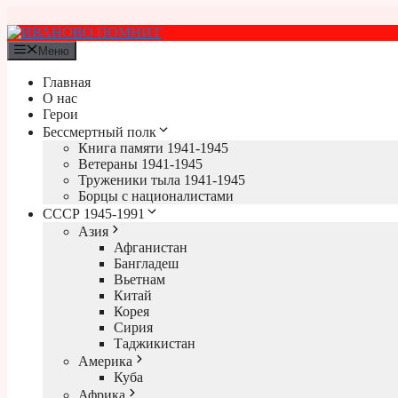
Перейти
к
содержимому
Меню
Главная
О нас
Герои
Бессмертный полк
Книга памяти 1941-1945
Ветераны 1941-1945
Труженики тыла 1941-1945
Борцы с националистами
СССР 1945-1991
Азия
Афганистан
Бангладеш
Вьетнам
Китай
Корея
Сирия
Таджикистан
Америка
Куба
Африка