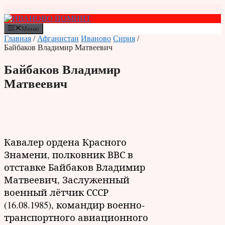
Перейти
к
содержимому
Меню
Главная
/
Афганистан
Иваново
Сирия
/
Байбаков Владимир Матвеевич
Байбаков Владимир
Матвеевич
Кавалер ордена Красного
Знамени, полковник ВВС в
отставке Байбаков Владимир
Матвеевич, Заслуженный
военный лётчик СССР
(16.08.1985), командир военно-
транспортного авиационного