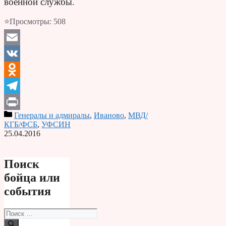
военной службы
.
⭐Просмотры:
508
Email
VK
Odnoklassniki
Telegram
Генералы и адмиралы
,
Иваново
,
МВД/
Print
КГБ/ФСБ
,
УФСИН
25.04.2016
Поиск
бойца или
события
Поиск: