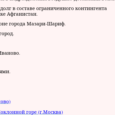
долг в составе ограниченного контингента
ике Афганистан.
оне города Мазари-Шариф.
город.
Иваново.
ями.
ово)
клонной горе (г.Москва)