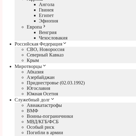
Ангола
Гвинея
Египет
Эфиопия
Европа
Венгрия
Чехословакия
Российская Федерация
СВО, Новороссия
Северный Кавказ
Крым
Миротворцы
Абхазия
Азербайджан
Приднестровье (02.03.1992)
Югославия
Южная Осетия
Служебный долг
Авиакатастрофы
ВМФ
Воины-пограничники
МВД/КГБ/ФСБ
Особый риск
Погибли в армии