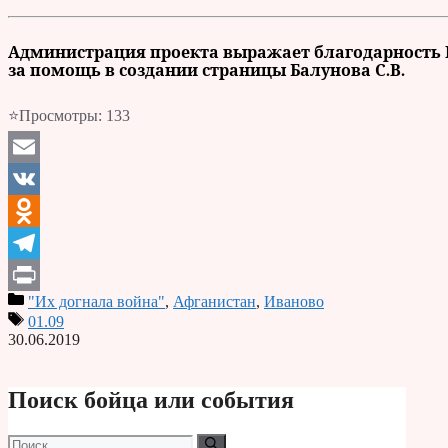
Администрация проекта выражает благодарность Н
за помощь в создании страницы Балунова С.В.
⭐Просмотры:
133
Email
VK
Odnoklassniki
Telegram
"Их догнала война"
,
Афганистан
,
Иваново
Print
01.09
30.06.2019
Поиск бойца или события
Поиск: