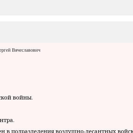
ергей Вячеславович
ской войны.
нтра.
н в подразделения воздушно-десантных войск