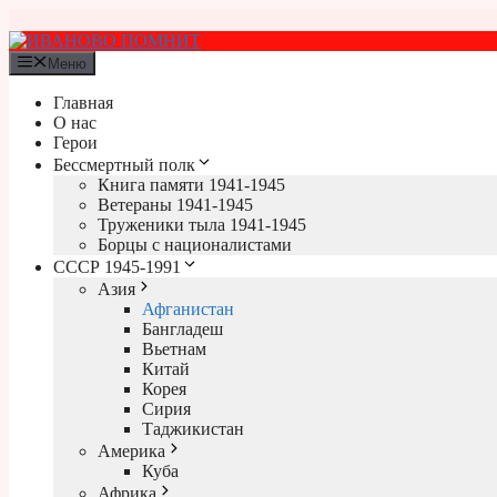
Перейти
к
содержимому
Меню
Главная
О нас
Герои
Бессмертный полк
Книга памяти 1941-1945
Ветераны 1941-1945
Труженики тыла 1941-1945
Борцы с националистами
СССР 1945-1991
Азия
Афганистан
Бангладеш
Вьетнам
Китай
Корея
Сирия
Таджикистан
Америка
Куба
Африка