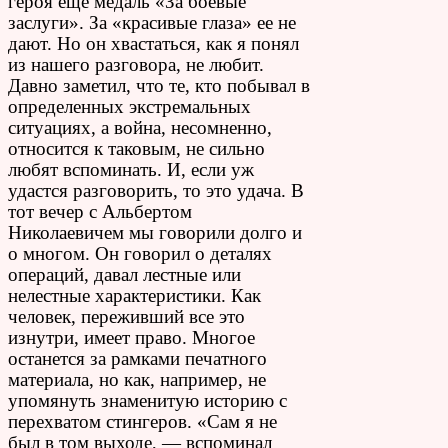
героя еще медаль «За боевые
заслуги». За «красивые глаза» ее не
дают. Но он хвастаться, как я понял
из нашего разговора, не любит.
Давно заметил, что те, кто побывал в
определенных экстремальных
ситуациях, а война, несомненно,
относится к таковым, не сильно
любят вспоминать. И, если уж
удастся разговорить, то это удача. В
тот вечер с Альбертом
Николаевичем мы говорили долго и
о многом. Он говорил о деталях
операций, давал лестные или
нелестные характеристики. Как
человек, переживший все это
изнутри, имеет право. Многое
останется за рамками печатного
материала, но как, например, не
упомянуть знаменитую историю с
перехватом стингеров. «Сам я не
был в том выходе, — вспоминал