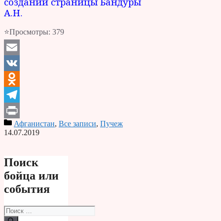
создании страницы Бандуры
А.Н.
⭐Просмотры:
379
Email
VK
Odnoklassniki
Telegram
Афганистан
,
Все записи
,
Пучеж
Print
14.07.2019
Поиск
бойца или
события
Поиск: