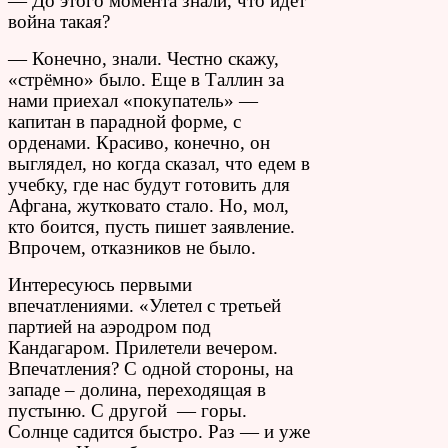
— До этого момента знали, что идет
война такая?
— Конечно, знали. Честно скажу,
«стрёмно» было. Еще в Таллин за
нами приехал «покупатель» —
капитан в парадной форме, с
орденами. Красиво, конечно, он
выглядел, но когда сказал, что едем в
учебку, где нас будут готовить для
Афгана, жутковато стало. Но, мол,
кто боится, пусть пишет заявление.
Впрочем, отказников не было.
Интересуюсь первыми
впечатлениями. «Улетел с третьей
партией на аэродром под
Кандагаром. Прилетели вечером.
Впечатления? С одной стороны, на
западе – долина, переходящая в
пустыню. С другой — горы.
Солнце садится быстро. Раз — и уже