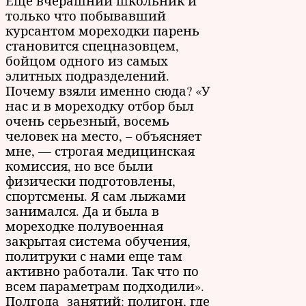
Еще вчерашний школьник и
только что побывавший
курсантом мореходки парень
становится спецназовцем,
бойцом одного из самых
элитных подразделений.
Почему взяли именно сюда? «У
нас и в мореходку отбор был
очень серьезный, восемь
человек на место, – объясняет
мне, — строгая медицинская
комиссия, но все были
физически подготовлены,
спортсмены. Я сам лыжами
занимался. Да и была в
мореходке полувоенная
закрытая система обучения,
политруки с нами еще там
активно работали. Так что по
всем параметрам подходили».
Полгода занятий: полигон, где