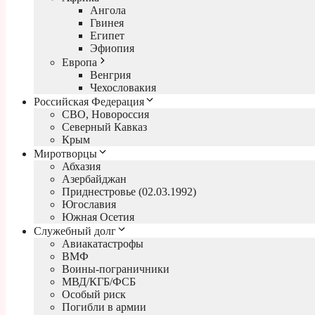
Ангола
Гвинея
Египет
Эфиопия
Европа
Венгрия
Чехословакия
Российская Федерация
СВО, Новороссия
Северный Кавказ
Крым
Миротворцы
Абхазия
Азербайджан
Приднестровье (02.03.1992)
Югославия
Южная Осетия
Служебный долг
Авиакатастрофы
ВМФ
Воины-пограничники
МВД/КГБ/ФСБ
Особый риск
Погибли в армии