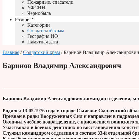
Пожарные, спасатели
УФСИН
Чернобыль
Разное
Категории
Солдатский храм
География ИО
Памятная дата
Главная
/
Солдатский храм
/ Баринов Владимир Александрович
Баринов Владимир Александрович
Баринов Владимир Александрович-командир отделения, мл
Родился 13.05.1976 года в городе Сычевке Смоленской облас
Призван в ряды Вооруженных Сил и направлен в подраздел
Окончил учебное подразделение, с присвоением воинского 
Участвовал в боевых действиях по восстановлению констит
Служил командиром отделения в составе 33-й отдельной б
В ходе боестолкновения получил огнестрельное осколочное 