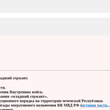
адший сержант.
ти.
ения Внутренних войск.
звания «младший сержант».
уционного порядка на территории чеченской Республики.
ригады оперативного назначения ВВ МВД РФ (
история части
ранение.