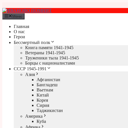
Перейти
к
содержимому
Меню
Главная
О нас
Герои
Бессмертный полк
Книга памяти 1941-1945
Ветераны 1941-1945
Труженики тыла 1941-1945
Борцы с националистами
СССР 1945-1991
Азия
Афганистан
Бангладеш
Вьетнам
Китай
Корея
Сирия
Таджикистан
Америка
Куба
Африка