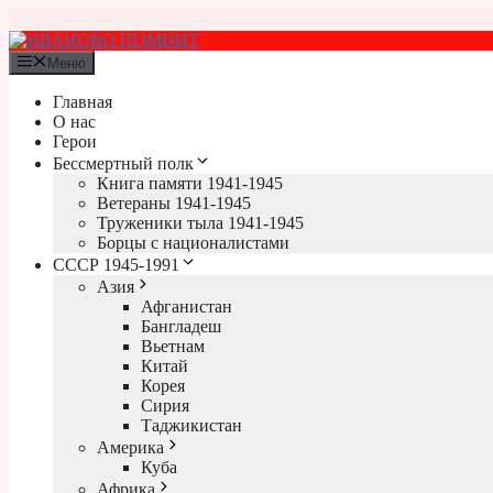
Перейти
к
содержимому
Меню
Главная
О нас
Герои
Бессмертный полк
Книга памяти 1941-1945
Ветераны 1941-1945
Труженики тыла 1941-1945
Борцы с националистами
СССР 1945-1991
Азия
Афганистан
Бангладеш
Вьетнам
Китай
Корея
Сирия
Таджикистан
Америка
Куба
Африка