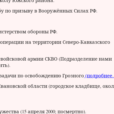
колу Южского района.
жбу по призыву в Вооружённых Силах РФ.
нистерством обороны РФ.
операции на территории Северо-Кавказского
евойсковой армии СКВО (Подразделение нами
ить).
й задачи по освобождению Грозного
(подробнее
Ивановской области (городское кладбище, око
ества (15 апреля 2000; посмертно).