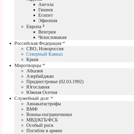
Ангола
Гвинея
Египет
Эфиопия
Европа
Венгрия
Чехословакия
Российская Федерация
СВО, Новороссия
Северный Кавказ
Крым
Миротворцы
Абхазия
Азербайджан
Приднестровье (02.03.1992)
Югославия
Южная Осетия
Служебный долг
Авиакатастрофы
ВМФ
Воины-пограничники
МВД/КГБ/ФСБ
Особый риск
Погибли в армии