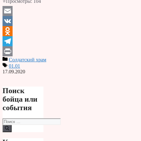
⭐Просмотры:
104
Email
VK
Odnoklassniki
Telegram
Солдатский храм
Print
01.01
17.09.2020
Поиск
бойца или
события
Поиск: