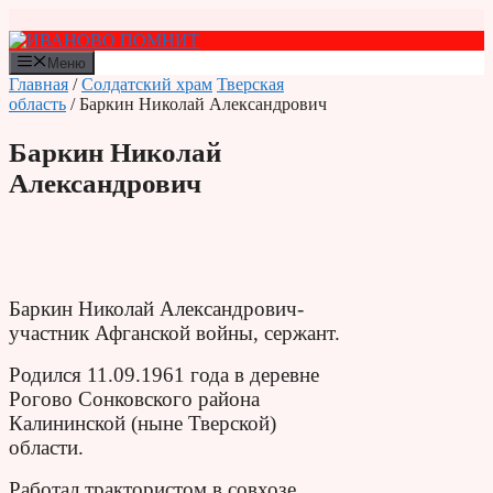
Перейти
к
содержимому
Меню
Главная
/
Солдатский храм
Тверская
область
/ Баркин Николай Александрович
Баркин Николай
Александрович
Баркин Николай Александрович-
участник Афганской войны, сержант.
Родился 11.09.1961 года в деревне
Рогово Сонковского района
Калининской (ныне Тверской)
области.
Работал трактористом в совхозе