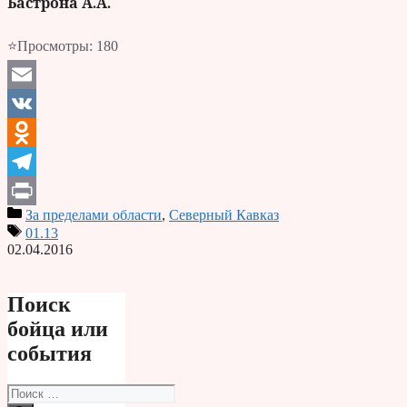
Бастрона А.А.
⭐Просмотры:
180
Email
VK
Odnoklassniki
Telegram
За пределами области
,
Северный Кавказ
Print
01.13
02.04.2016
Поиск
бойца или
события
Поиск: