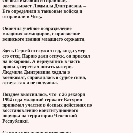
Он был высокий и справный, –
рассказывает Людмила Дмитриевна. –
Его определили в танковые войска и
отправили в Читу.
Окончил учебное подразделение
младших командиров, с присвоение
воинского звания младшего сержанта.
Здесь Сергей отслужил год, когда умер
его отец. Парню дали отпуск, он приехал
на похороны. А вернувшись в часть –
пропал, перестал писать матери.
Людмила Дмитриевна ходила в
военкомат, справлялась о судьбе сына,
ответа так и не получила.
Позднее выяснилось, что с 26 декабря
1994 года младший сержант Батурин
принимал участие в боевых действиях по
восстановлению конституционного
порядка на территории Чеченской
Республики.
Служил командиром отделения