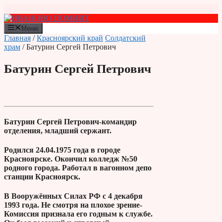
Перейти
к
содержимому
Меню
Главная
/
Красноярский край
Солдатский
храм
/ Батурин Сергей Петрович
Батурин Сергей Петрович
Батурин Сергей Петрович-командир
отделения, младший сержант.
Родился 24.04.1975 года в городе
Красноярске. Окончил колледж №50
родного города. Работал в вагонном депо
станции Красноярск.
В Вооружённых Силах РФ с 4 декабря
1993 года. Не смотря на плохое зрение-
Комиссия признала его годным к службе.