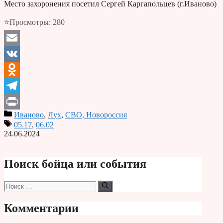
Место захоронения посетил Сергей Каргапольцев (г.Иваново)
⭐Просмотры:
280
Email
VK
Odnoklassniki
Telegram
Иваново
,
Лух
,
СВО, Новороссия
Print
05.17
,
06.02
24.06.2024
Поиск бойца или события
Поиск:
Комментарии