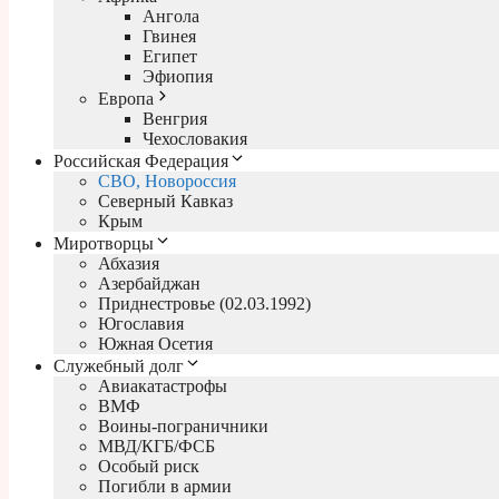
Ангола
Гвинея
Египет
Эфиопия
Европа
Венгрия
Чехословакия
Российская Федерация
СВО, Новороссия
Северный Кавказ
Крым
Миротворцы
Абхазия
Азербайджан
Приднестровье (02.03.1992)
Югославия
Южная Осетия
Служебный долг
Авиакатастрофы
ВМФ
Воины-пограничники
МВД/КГБ/ФСБ
Особый риск
Погибли в армии