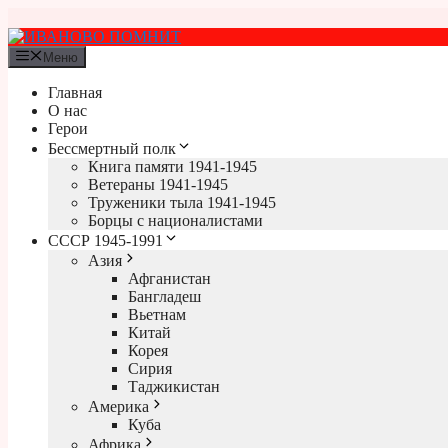
Перейти
к
содержимому
Меню
Главная
О нас
Герои
Бессмертный полк
Книга памяти 1941-1945
Ветераны 1941-1945
Труженики тыла 1941-1945
Борцы с националистами
СССР 1945-1991
Азия
Афганистан
Бангладеш
Вьетнам
Китай
Корея
Сирия
Таджикистан
Америка
Куба
Африка