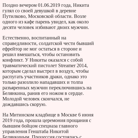
Поздно вечером 01.06.2019 года, Никита
гулял со своей девушкой в деревне
Путилково, Московской области. Возле
одного из кафе парень увидел, как около
десяти человек избивают двоих мужчин.
Естественно, воспитанный на
справедливости, солдатской чести бывший
ефрейтор не мог остаться в стороне и
решил вмешаться, чтобы остановить
конфликт. У Никиты оказался с собой
травматический пистолет Streamer 2014,
которым сделал выстрел в воздух, чтобы
распугать участников драки, однако это
только разозлило нападавших и толпа
разъяренных мужчин переключившись на
Белянкина, ранив его ножом в сердце.
Молодой человек скончался, не
дождавшись скорую.
На Митинском кладбище в Москве 6 июня
2019 года, прошла церемония прощания с
бывшим бойцом спецназа главного
управления Генштаба Никитой
Белянкиным. Процессия состоялась с