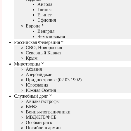
Ангола
Гвинея
Египет
Эфиопия
Европа
Венгрия
Чехословакия
Российская Федерация
СВО, Новороссия
Северный Кавказ
Крым
Миротворцы
Абхазия
Азербайджан
Приднестровье (02.03.1992)
Югославия
Южная Осетия
Служебный долг
Авиакатастрофы
ВМФ
Воины-пограничники
МВД/КГБ/ФСБ
Особый риск
Погибли в армии