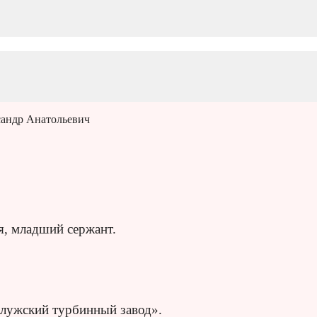
андр Анатольевич
, младший сержант.
лужский турбинный завод».