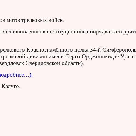
ов мотострелковых войск.
о восстановлению конституционного порядка на терри
трелкового Краснознамённого полка 34-й Симферопол
стрелковой дивизии имени Серго Орджоникидзе Ураль
вердловск Свердловской области).
подробнее…).
 Калуге.