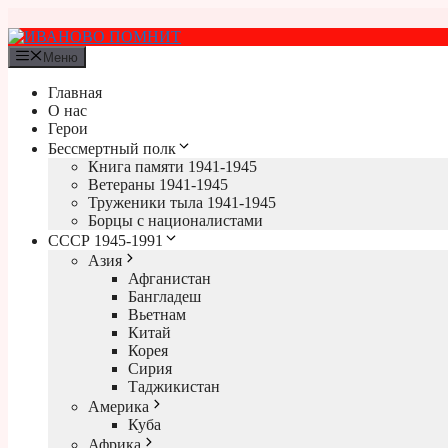
Перейти
к
содержимому
Меню
Главная
О нас
Герои
Бессмертный полк
Книга памяти 1941-1945
Ветераны 1941-1945
Труженики тыла 1941-1945
Борцы с националистами
СССР 1945-1991
Азия
Афганистан
Бангладеш
Вьетнам
Китай
Корея
Сирия
Таджикистан
Америка
Куба
Африка