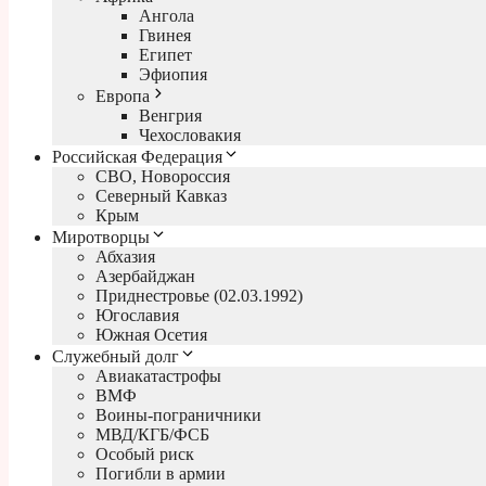
Ангола
Гвинея
Египет
Эфиопия
Европа
Венгрия
Чехословакия
Российская Федерация
СВО, Новороссия
Северный Кавказ
Крым
Миротворцы
Абхазия
Азербайджан
Приднестровье (02.03.1992)
Югославия
Южная Осетия
Служебный долг
Авиакатастрофы
ВМФ
Воины-пограничники
МВД/КГБ/ФСБ
Особый риск
Погибли в армии