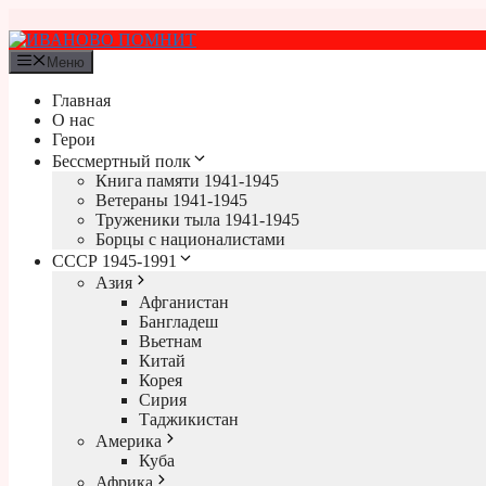
Перейти
к
содержимому
Меню
Главная
О нас
Герои
Бессмертный полк
Книга памяти 1941-1945
Ветераны 1941-1945
Труженики тыла 1941-1945
Борцы с националистами
СССР 1945-1991
Азия
Афганистан
Бангладеш
Вьетнам
Китай
Корея
Сирия
Таджикистан
Америка
Куба
Африка