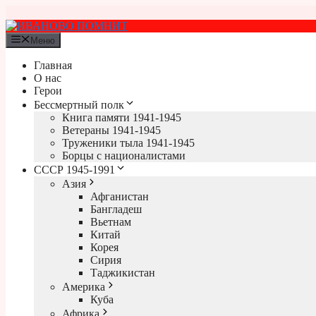
Перейти
к
содержимому
Меню
Главная
О нас
Герои
Бессмертный полк
Книга памяти 1941-1945
Ветераны 1941-1945
Труженики тыла 1941-1945
Борцы с националистами
СССР 1945-1991
Азия
Афганистан
Бангладеш
Вьетнам
Китай
Корея
Сирия
Таджикистан
Америка
Куба
Африка