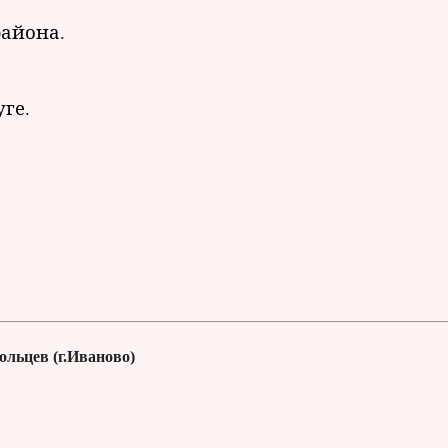
района.
ге.
льцев (г.Иваново)