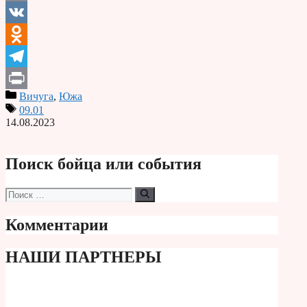
Email
VK
Odnoklassniki
Telegram
Вичуга
,
Южа
Print
09.01
14.08.2023
Поиск бойца или события
Поиск:
Комментарии
НАШИ ПАРТНЕРЫ