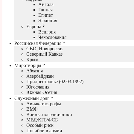
Ангола
Гвинея
Египет
Эфиопия
Европа
Венгрия
Чехословакия
Российская Федерация
СВО, Новороссия
Северный Кавказ
Крым
Миротворцы
Абхазия
Азербайджан
Приднестровье (02.03.1992)
Югославия
Южная Осетия
Служебный долг
Авиакатастрофы
ВМФ
Воины-пограничники
МВД/КГБ/ФСБ
Особый риск
Погибли в армии