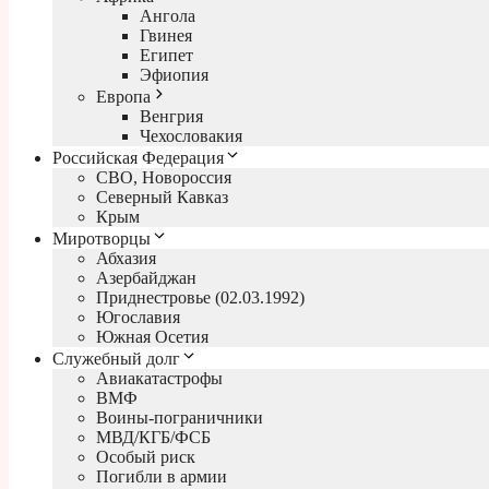
Ангола
Гвинея
Египет
Эфиопия
Европа
Венгрия
Чехословакия
Российская Федерация
СВО, Новороссия
Северный Кавказ
Крым
Миротворцы
Абхазия
Азербайджан
Приднестровье (02.03.1992)
Югославия
Южная Осетия
Служебный долг
Авиакатастрофы
ВМФ
Воины-пограничники
МВД/КГБ/ФСБ
Особый риск
Погибли в армии