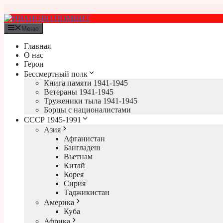
Перейти
к
содержимому
Меню
Главная
О нас
Герои
Бессмертный полк
Книга памяти 1941-1945
Ветераны 1941-1945
Труженики тыла 1941-1945
Борцы с националистами
СССР 1945-1991
Азия
Афганистан
Бангладеш
Вьетнам
Китай
Корея
Сирия
Таджикистан
Америка
Куба
Африка