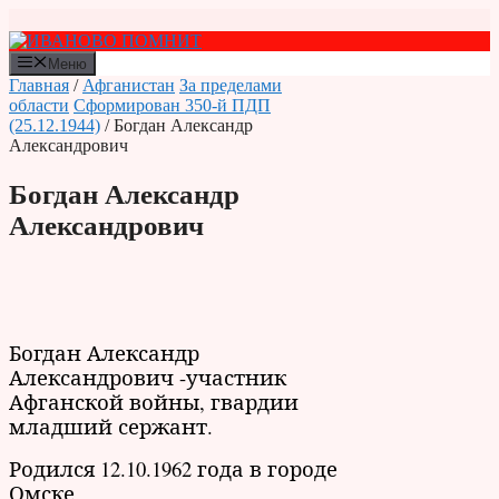
Перейти
к
содержимому
Меню
Главная
/
Афганистан
За пределами
области
Сформирован 350-й ПДП
(25.12.1944)
/ Богдан Александр
Александрович
Богдан Александр
Александрович
Богдан Александр
Александрович -участник
Афганской войны, гвардии
младший сержант.
Родился 12.10.1962 года в городе
Омске.