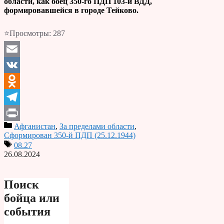
области, как боец 350-го ПДП 103-й ВДД,
формировавшейся в городе Тейково.
⭐Просмотры:
287
Email
VK
Odnoklassniki
Telegram
Афганистан
,
За пределами области
,
Print
Сформирован 350-й ПДП (25.12.1944)
08.27
26.08.2024
Поиск
бойца или
события