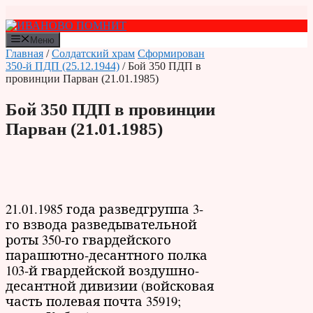
Перейти
к
содержимому
Меню
Главная
/
Солдатский храм
Сформирован
350-й ПДП (25.12.1944)
/ Бой 350 ПДП в
провинции Парван (21.01.1985)
Бой 350 ПДП в провинции
Парван (21.01.1985)
21.01.1985 года разведгруппа 3-
го взвода разведывательной
роты 350-го гвардейского
парашютно-десантного полка
103-й гвардейской воздушно-
десантной дивизии (войсковая
часть полевая почта 35919;