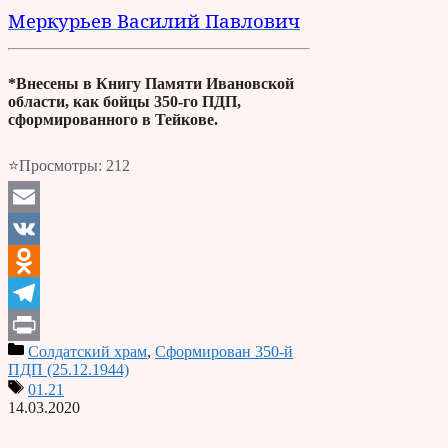
Меркурьев Василий Павлович
*Внесены в Книгу Памяти Ивановской
области, как бойцы 350-го ПДП,
сформированного в Тейкове.
⭐Просмотры:
212
Email
VK
Odnoklassniki
Telegram
Солдатский храм
,
Сформирован 350-й
Print
ПДП (25.12.1944)
01.21
14.03.2020