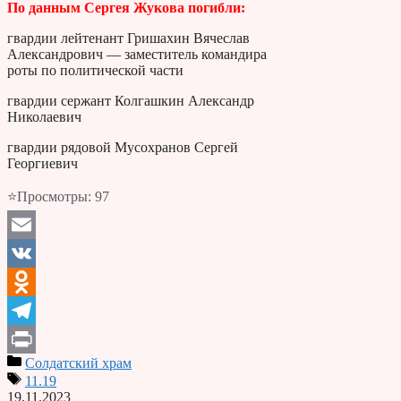
По данным Сергея Жукова погибли:
гвардии лейтенант Гришахин Вячеслав
Александрович — заместитель командира
роты по политической части
гвардии сержант Колгашкин Александр
Николаевич
гвардии рядовой Мусохранов Сергей
Георгиевич
⭐Просмотры:
97
Email
VK
Odnoklassniki
Telegram
Солдатский храм
Print
11.19
19.11.2023