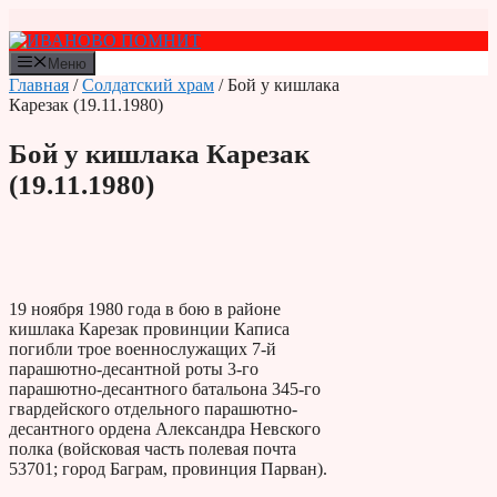
Перейти
к
содержимому
Меню
Главная
/
Солдатский храм
/ Бой у кишлака
Карезак (19.11.1980)
Бой у кишлака Карезак
(19.11.1980)
19 ноября 1980 года в бою в районе
кишлака Карезак провинции Каписа
погибли трое военнослужащих 7-й
парашютно-десантной роты 3-го
парашютно-десантного батальона 345-го
гвардейского отдельного парашютно-
десантного ордена Александра Невского
полка (войсковая часть полевая почта
53701; город Баграм, провинция Парван).