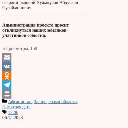
гвардии рядовой Хужакулов Абдусали
Сулаймонович
Администрация проекта просит
откликнуться наших земляков-
участников событий.
⭐Просмотры:
159
Email
VK
Odnoklassniki
Telegram
Афганистан
,
За пределами области
,
Print
Памятная дата
12.06
06.12.2023