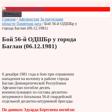
Перейти
к
содержимому
Меню
Главная
/
Афганистан
За пределами
области
Памятная дата
/ Бой 56-й ОДШБр у
города Баглан (06.12.1981)
Бой 56-й ОДШБр у города
Баглан (06.12.1981)
6 декабря 1981 года в бою при отражении
нападения на колонну в районе города
Баглан Демократической Республики
Афганистан погибли десять
военнослужащих из состава десантно-
штурмового батальона 56-й гвардейской
отдельной десантно-штурмовой бригады.
По данным Эдуарда Береснева погибли: