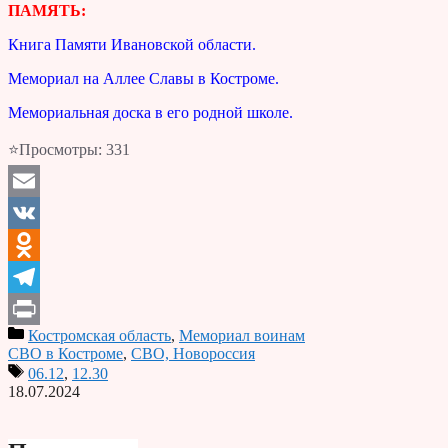
ПАМЯТЬ:
Книга Памяти Ивановской области.
Мемориал на Аллее Славы в Костроме.
Мемориальная доска в его родной школе.
⭐Просмотры:
331
Email
VK
Odnoklassniki
Telegram
Костромская область
,
Мемориал воинам
Print
СВО в Костроме
,
СВО, Новороссия
06.12
,
12.30
18.07.2024