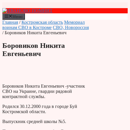
Перейти
к
содержимому
Меню
Главная
/
Костромская область
Мемориал
воинам СВО в Костроме
СВО, Новороссия
/ Боровиков Никита Евгеньевич
Боровиков Никита
Евгеньевич
Боровиков Никита Евгеньевич -участник
СВО на Украине, гвардии рядовой
контрактной службы.
Родился 30.12.2000 года в городе Буй
Костромской области.
Выпускник средней школы №5.