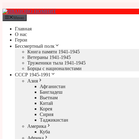
Перейти
к
содержимому
Меню
Главная
О нас
Герои
Бессмертный полк
Книга памяти 1941-1945
Ветераны 1941-1945
Труженики тыла 1941-1945
Борцы с националистами
СССР 1945-1991
Азия
Афганистан
Бангладеш
Вьетнам
Китай
Корея
Сирия
Таджикистан
Америка
Куба
Африка