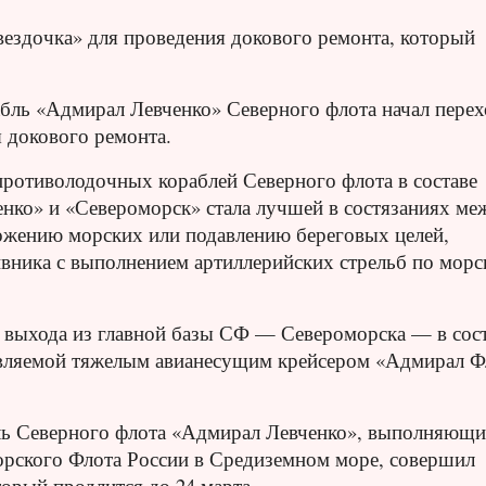
вездочка» для проведения докового ремонта, который
бль «Адмирал Левченко» Северного флота начал перех
 докового ремонта.
противолодочных кораблей Северного флота в составе
ко» и «Североморск» стала лучшей в состязаниях ме
тожению морских или подавлению береговых целей,
вника с выполнением артиллерийских стрельб по морс
 с выхода из главной базы СФ — Североморска — в сос
авляемой тяжелым авианесущим крейсером «Адмирал Ф
ль Северного флота «Адмирал Левченко», выполняющ
орского Флота России в Средиземном море, совершил
торый продлится до 24 марта.