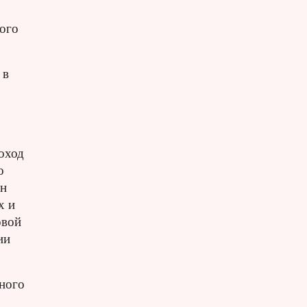
кого
 в
поход
о
ен
х и
овой
ии
ного