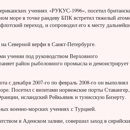
мериканских учениях «РУКУС-1996», посетил британск
ном море в точке рандеву БПК встретил тяжелый ато
лотский переход, и сопроводил его к месту дальнейш
 на Северной верфи в Санкт-Петербурге.
цами учении под руководством Верховного
раняет район рыболовного промысла и демонстрирует
та с декабря 2007-го по февраль 2008-го он выполнял
оре. Посетил с визитами норвежские порты Ставангер,
Франции, исландский Рейкьявик и тунисскую Бизерту.
стных военно-морских учениях с Турцией.
ратством в Аденском заливе, совершил заход в сирийск