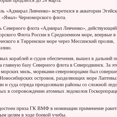
ль «Адмирал Левченко» встретился в акватории Эгейс
 «Ямал» Черноморского флота.
ь Северного флота «Адмирал Левченко», действующий
орского Флота России в Средиземном море, впервые в
еского в Тирренское море через Мессинский пролив,
илию.
оевых кораблей и судов обеспечения, вышел в дальний 
на главную базу Северного флота в Северодвинск. За эт
00 морских миль, моряками-североморцами был соверш
у Новосибирских островов, разделяющих море Лаптевы
и и суда отряда преодолевали районы со сложной лед
евых в сопровождении атомных ледоколов Госкорпорац
удостоен приза ГК ВМФ в номинации применение ракет
ым целям в ходе боевой учебы.