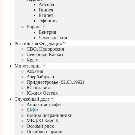
Ангола
Гвинея
Египет
Эфиопия
Европа
Венгрия
Чехословакия
Российская Федерация
СВО, Новороссия
Северный Кавказ
Крым
Миротворцы
Абхазия
Азербайджан
Приднестровье (02.03.1992)
Югославия
Южная Осетия
Служебный долг
Авиакатастрофы
ВМФ
Воины-пограничники
МВД/КГБ/ФСБ
Особый риск
Погибли в армии