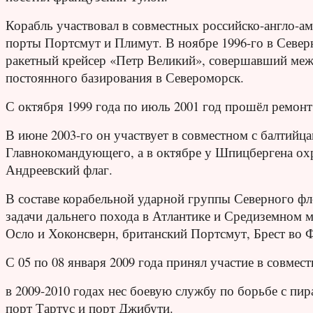
Корабль участвовал в совместных российско-англо-а
порты Портсмут и Плимут. В ноябре 1996-го в Север
ракетный крейсер «Петр Великий», совершавший межф
постоянного базирования в Североморск.
С октября 1999 года по июль 2001 год прошёл ремонт
В июне 2003-го он участвует в совместном с балтий
Главнокомандующего, а в октябре у Шпицбергена ох
Андреевский флаг.
В составе корабельной ударной группы Северного фло
задачи дальнего похода в Атлантике и Средиземном м
Осло и Хоконсверн, британский Портсмут, Брест во 
С 05 по 08 января 2009 года принял участие в совме
в 2009-2010 годах нес боевую службу по борьбе с пи
порт Тартус и порт Джибути.