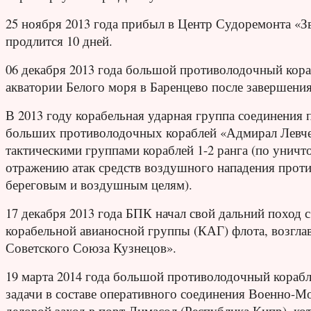
25 ноября 2013 года прибыл в Центр Судоремонта «З
продлится 10 дней.
06 декабря 2013 года большой противолодочный кора
акватории Белого моря в Баренцево после завершения
В 2013 году корабельная ударная группа соединения 
больших противолодочных кораблей «Адмирал Левчен
тактическими группами кораблей 1-2 ранга (по унич
отражению атак средств воздушного нападения проти
береговым и воздушным целям).
17 декабря 2013 года БПК начал свой дальний поход
корабельной авианосной группы (КАГ) флота, возгл
Советского Союза Кузнецов».
19 марта 2014 года большой противолодочный кораб
задачи в составе оперативного соединения Военно-М
деловой заход в порт Лимасол (Республика Кипр), ко