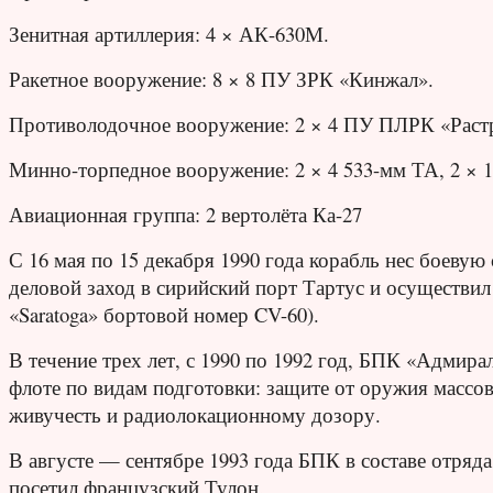
Зенитная артиллерия: 4 × АК-630М.
Ракетное вооружение: 8 × 8 ПУ ЗРК «Кинжал».
Противолодочное вооружение: 2 × 4 ПУ ПЛРК «Раст
Минно-торпедное вооружение: 2 × 4 533-мм ТА, 2 × 1
Авиационная группа: 2 вертолёта Ка-27
С 16 мая по 15 декабря 1990 года корабль нес боеву
деловой заход в сирийский порт Тартус и осуществ
«Saratoga» бортовой номер CV-60).
В течение трех лет, с 1990 по 1992 год, БПК «Адми
флоте по видам подготовки: защите от оружия массов
живучесть и радиолокационному дозору.
В августе — сентябре 1993 года БПК в составе отря
посетил французский Тулон.