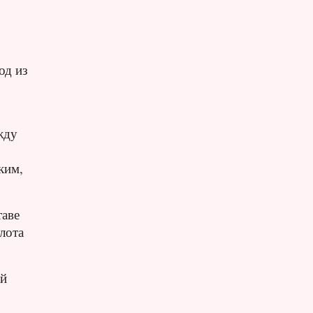
од из
жду
ким,
таве
лота
ий