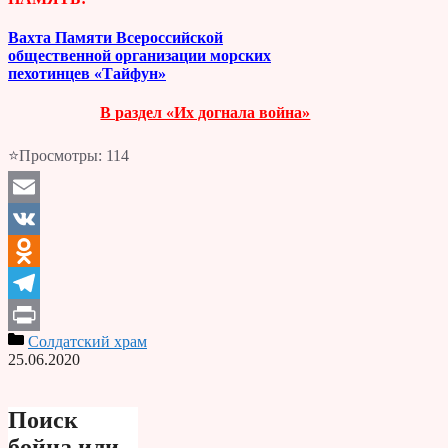
Вахта Памяти Всероссийской
общественной организации морских
пехотинцев «Тайфун»
В раздел «Их догнала война»
⭐Просмотры:
114
Email
VK
Odnoklassniki
Telegram
Солдатский храм
Print
25.06.2020
Поиск
бойца или