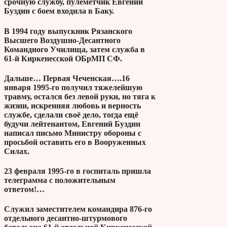
срочную службу, пулемётчик Евгений
Буздин с боем входила в Баку.
В 1994 году выпускник Рязанского
Высшего Воздушно-Десантного
Командного Училища, затем служба в
61-й Киркенесской ОБрМП СФ.
Дальше… Первая Чеченская….16
января 1995-го получил тяжелейшую
травму, остался без левой руки, но тяга к
жизни, искренняя любовь и верность
службе, сделали своё дело, тогда ещё
будучи лейтенантом, Евгений Буздин
написал письмо Министру обороны с
просьбой оставить его в Вооруженных
Силах.
23 февраля 1995-го в госпиталь пришла
телеграмма с положительным
ответом!…
Служил заместителем командира 876-го
отдельного десантно-штурмового