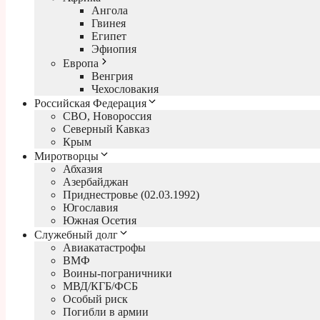
Ангола
Гвинея
Египет
Эфиопия
Европа
Венгрия
Чехословакия
Российская Федерация
СВО, Новороссия
Северный Кавказ
Крым
Миротворцы
Абхазия
Азербайджан
Приднестровье (02.03.1992)
Югославия
Южная Осетия
Служебный долг
Авиакатастрофы
ВМФ
Воины-пограничники
МВД/КГБ/ФСБ
Особый риск
Погибли в армии