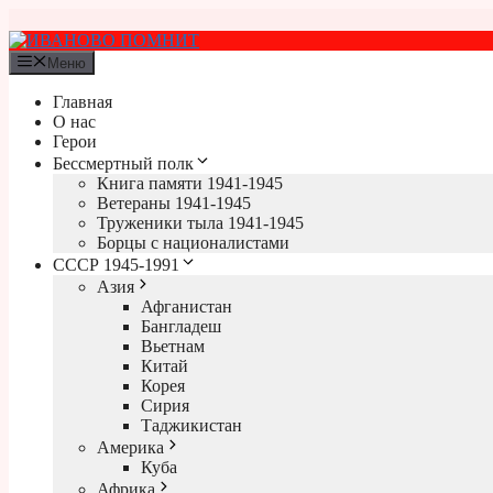
Перейти
к
содержимому
Меню
Главная
О нас
Герои
Бессмертный полк
Книга памяти 1941-1945
Ветераны 1941-1945
Труженики тыла 1941-1945
Борцы с националистами
СССР 1945-1991
Азия
Афганистан
Бангладеш
Вьетнам
Китай
Корея
Сирия
Таджикистан
Америка
Куба
Африка