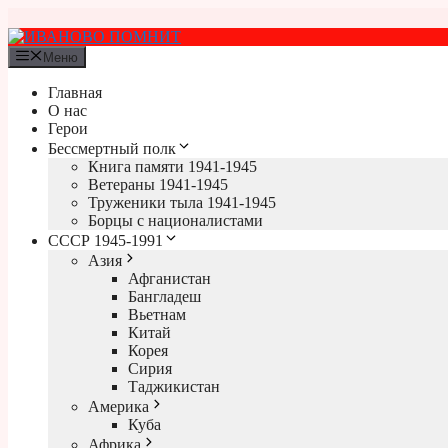
Перейти
к
содержимому
Меню
Главная
О нас
Герои
Бессмертный полк
Книга памяти 1941-1945
Ветераны 1941-1945
Труженики тыла 1941-1945
Борцы с националистами
СССР 1945-1991
Азия
Афганистан
Бангладеш
Вьетнам
Китай
Корея
Сирия
Таджикистан
Америка
Куба
Африка