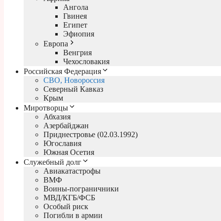
Ангола
Гвинея
Египет
Эфиопия
Европа
Венгрия
Чехословакия
Российская Федерация
СВО, Новороссия
Северный Кавказ
Крым
Миротворцы
Абхазия
Азербайджан
Приднестровье (02.03.1992)
Югославия
Южная Осетия
Служебный долг
Авиакатастрофы
ВМФ
Воины-пограничники
МВД/КГБ/ФСБ
Особый риск
Погибли в армии