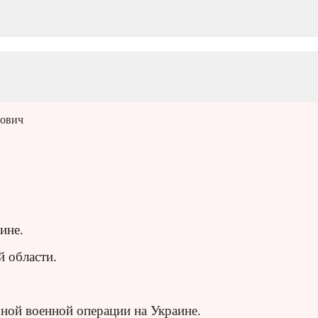
рович
ине.
й области.
ной военной операции на Украине.