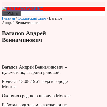
Перейти
к
содержимому
Меню
Главная
/
Солдатский храм
/ Вагапов
Андрей Вениаминович
Вагапов Андрей
Вениаминович
Вагапов Андрей Вениаминович –
пулемётчик, гвардии рядовой.
Родился 13.08.1961 года в городе
Москва.
Окончил среднюю школу в Москве.
Работал водителем в автоколонне