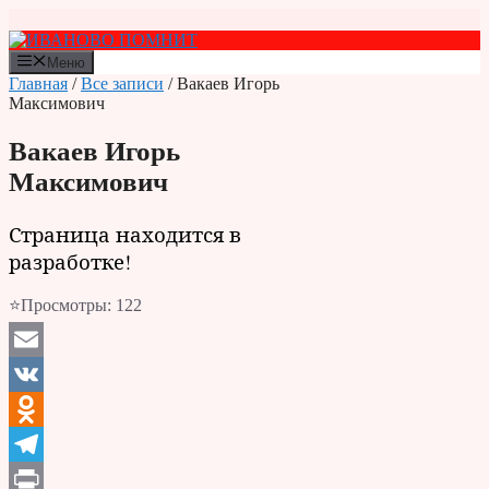
Перейти
к
содержимому
Меню
Главная
/
Все записи
/ Вакаев Игорь
Максимович
Вакаев Игорь
Максимович
Страница находится в
разработке!
⭐Просмотры:
122
Email
VK
Odnoklassniki
Telegram