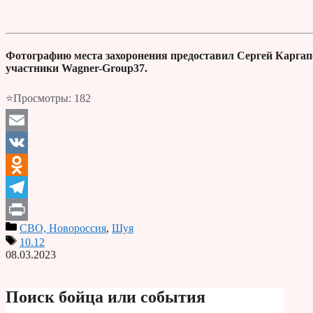
Фотографию места захоронения предоставил Сергей Каргап
участники Wagner-Group37.
⭐Просмотры:
182
Email
VK
Odnoklassniki
Telegram
СВО, Новороссия
,
Шуя
Print
10.12
08.03.2023
Поиск бойца или события