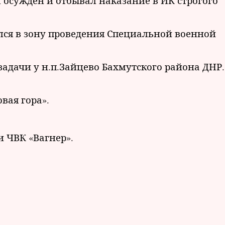
 осужден и о
тбывал наказание в ИК строгого
ился в зону проведения Специальной военной
 задачи у н.п.Зайцево Бахмутского района ДНР.
вая гора».
и ЧВК «Вагнер».