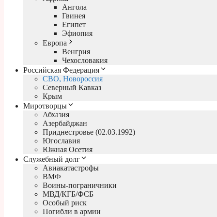
Ангола
Гвинея
Египет
Эфиопия
Европа
Венгрия
Чехословакия
Российская Федерация
СВО, Новороссия
Северный Кавказ
Крым
Миротворцы
Абхазия
Азербайджан
Приднестровье (02.03.1992)
Югославия
Южная Осетия
Служебный долг
Авиакатастрофы
ВМФ
Воины-пограничники
МВД/КГБ/ФСБ
Особый риск
Погибли в армии