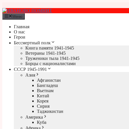
Перейти
к
содержимому
Меню
Главная
О нас
Герои
Бессмертный полк
Книга памяти 1941-1945
Ветераны 1941-1945
Труженики тыла 1941-1945
Борцы с националистами
СССР 1945-1991
Азия
Афганистан
Бангладеш
Вьетнам
Китай
Корея
Сирия
Таджикистан
Америка
Куба
Африка