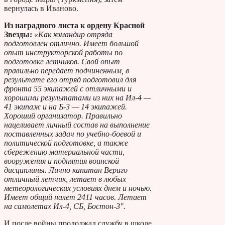
вернулась в Иваново.
Из наградного листа к ордену Красной
Звезды:
«Как командир отряда
подготовлен отлично. Имеет большой
опыт инструкторской работы по
подготовке летчиков. Свой опыт
правильно передает подчиненным, в
результате его отряд подготовил для
фронта 55 экипажей с отличными и
хорошими результатами из них на Ил-4 —
41 экипаж и на Б-3 — 14 экипажей.
Хороший организатор. Правильно
нацеливает личный состав на выполнение
поставленных задач по учебно-боевой и
политической подготовке, а также
сбережению материальной части,
вооружения и поднятия воинской
дисциплины. Лично капитан Вериго
отличный летчик, летает в любых
метеорологических условиях днем и ночью.
Имеет общий налет 2411 часов. Летает
на самолетах Ил-4, СБ, Бостон-3″.
И после войны продолжал службу в школе