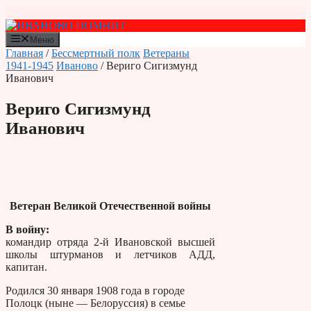
Перейти
к
содержимому
Меню
Главная
/
Бессмертный полк
Ветераны
1941-1945
Иваново
/ Вериго Сигизмунд
Иванович
Вериго Сигизмунд
Иванович
Ветеран Великой Отечественной войны
В войну:
командир отряда 2-й Ивановской высшей
школы штурманов и летчиков АДД,
капитан.
Родился 30 января 1908 года в городе
Полоцк (ныне — Белоруссия) в семье