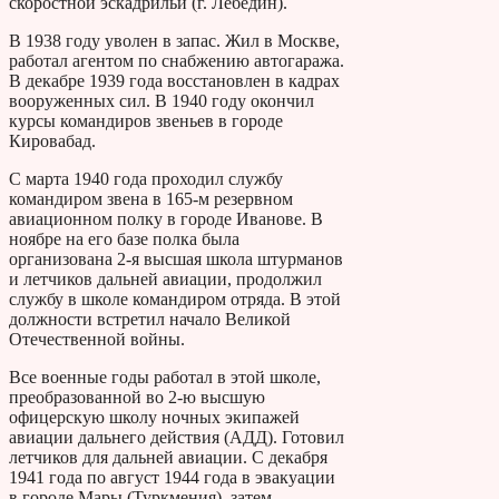
скоростной эскадрильи (г. Лебедин).
В 1938 году уволен в запас. Жил в Москве,
работал агентом по снабжению автогаража.
В декабре 1939 года восстановлен в кадрах
вооруженных сил. В 1940 году окончил
курсы командиров звеньев в городе
Кировабад.
С марта 1940 года проходил службу
командиром звена в 165-м резервном
авиационном полку в городе Иванове. В
ноябре на его базе полка была
организована 2-я высшая школа штурманов
и летчиков дальней авиации, продолжил
службу в школе командиром отряда. В этой
должности встретил начало Великой
Отечественной войны.
Все военные годы работал в этой школе,
преобразованной во 2-ю высшую
офицерскую школу ночных экипажей
авиации дальнего действия (АДД). Готовил
летчиков для дальней авиации. С декабря
1941 года по август 1944 года в эвакуации
в городе Мары (Туркмения), затем